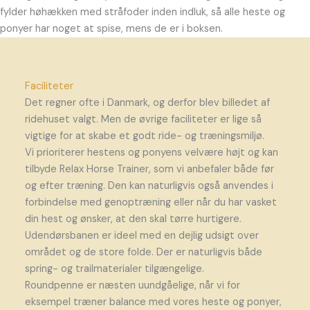
fylder høhækken med stråfoder inden indluk, så alle heste og
ponyer har noget at spise, mens de er i boksen.
Faciliteter
Det regner ofte i Danmark, og derfor blev billedet af
ridehuset valgt. Men de øvrige faciliteter er lige så
vigtige for at skabe et godt ride- og træningsmiljø.
Vi prioriterer hestens og ponyens velvære højt og kan
tilbyde Relax Horse Trainer, som vi anbefaler både før
og efter træning. Den kan naturligvis også anvendes i
forbindelse med genoptræning eller når du har vasket
din hest og ønsker, at den skal tørre hurtigere.
Udendørsbanen er ideel med en dejlig udsigt over
området og de store folde. Der er naturligvis både
spring- og trailmaterialer tilgængelige.
Roundpenne er næsten uundgåelige, når vi for
eksempel træner balance med vores heste og ponyer,