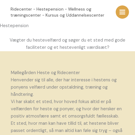
Gå
Ridecenter - Hestepension - Wellness og
til
træningscenter - Kursus og Uddannelsescenter
Main
indholdet
Hestepension
Men
Vægter du hestevelfærd og søger du et sted med gode
faciliteter og et hestevenligt værdisæt?
Møllegården Heste og Ridecenter
Henvender sig til alle, der har interesse i hestens og
ponyens velfærd under opstaldning, træning og
håndtering.
Vi har skabt et sted, hvor hoved fokus altid er på
velfærden for heste og ponyer, og hvor der hersker en
positiv atmosfære samt et omsorgsfuldt fællesskab.
Et sted, hvor man kan have tillid til, at hestene bliver
passet ordentligt, så man altid kan føle sig tryg – også