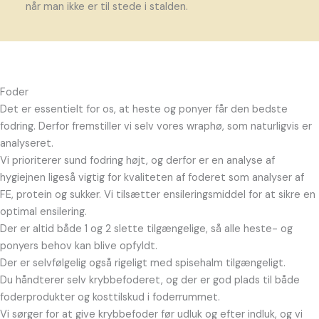
når man ikke er til stede i stalden.
Foder
Det er essentielt for os, at heste og ponyer får den bedste
fodring. Derfor fremstiller vi selv vores wraphø, som naturligvis er
analyseret.
Vi prioriterer sund fodring højt, og derfor er en analyse af
hygiejnen ligeså vigtig for kvaliteten af foderet som analyser af
FE, protein og sukker. Vi tilsætter ensileringsmiddel for at sikre en
optimal ensilering.
Der er altid både 1 og 2 slette tilgængelige, så alle heste- og
ponyers behov kan blive opfyldt.
Der er selvfølgelig også rigeligt med spisehalm tilgængeligt.
Du håndterer selv krybbefoderet, og der er god plads til både
foderprodukter og kosttilskud i foderrummet.
Vi sørger for at give krybbefoder før udluk og efter indluk, og vi