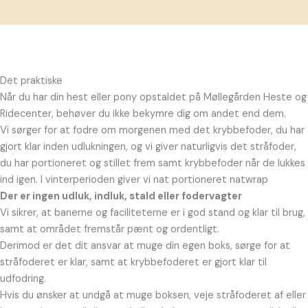
Det praktiske
Når du har din hest eller pony opstaldet på Møllegården Heste og
Ridecenter, behøver du ikke bekymre dig om andet end dem.
Vi sørger for at fodre om morgenen med det krybbefoder, du har
gjort klar inden udlukningen, og vi giver naturligvis det stråfoder,
du har portioneret og stillet frem samt krybbefoder når de lukkes
ind igen. I vinterperioden giver vi nat portioneret natwrap
Der er ingen udluk, indluk, stald eller fodervagter
Vi sikrer, at banerne og faciliteterne er i god stand og klar til brug,
samt at området fremstår pænt og ordentligt.
Derimod er det dit ansvar at muge din egen boks, sørge for at
stråfoderet er klar, samt at krybbefoderet er gjort klar til
udfodring.
Hvis du ønsker at undgå at muge boksen, veje stråfoderet af eller